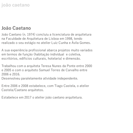
joão caetano
João Caetano
João Caetano (n. 1974) concluiu a licenciatura de arquitetura
na Faculdade de Arquitetura de Lisboa em 1998, tendo
realizado o seu estágio no atelier Luiz Cunha e Ávila Gomes.
A sua experiência profissional abarca projetos muito variados
em termos de função (habitação individual e coletiva,
escritórios, edifícios culturais, hotelaria) e dimensão.
Trabalhou com a arquiteta Teresa Nunes da Ponte entre 2000
e 2005 e com o arquiteto Samuel Torres de Carvalho entre
2006 e 2016.
Desenvolveu paralelamente atividade independente.
Entre 2006 e 2008 estabelece, com Tiago Castela, o atelier
Castela/Caetano arquitetos.
Estabelece em 2017 o atelier joão caetano arquitetura.